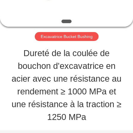
VISITE
D'USINE
CONTRÔLE
Excavatrice Bucket Bushing
DE
Dureté de la coulée de
QUALITÉ
bouchon d'excavatrice en
acier avec une résistance au
CONTACTEZ-
rendement ≥ 1000 MPa et
NOUS
une résistance à la traction ≥
1250 MPa
DEMANDEZ
UNE