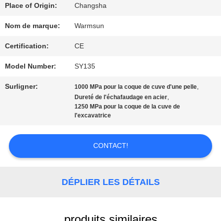
Place of Origin:
Changsha
CITATION
Nom de marque:
Warmsun
Certification:
CE
PLAN
Model Number:
SY135
DU
Surligner:
,
1000 MPa pour la coque de cuve d'une pelle
SITE
,
Dureté de l'échafaudage en acier
1250 MPa pour la coque de la cuve de
l'excavatrice
PRIVACY
CONTACT!
POLICY
DÉPLIER LES DÉTAILS
produits similaires