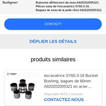
SITE
Surligner:
,
Buissons défonceurs du seau A820202005321
,
Pièces sany de l'excavatrice SY60.3-16
Bagues de seau de la pelle rétro A820202005321
PRIVACY
POLICY
CONTACT!
DÉPLIER LES DÉTAILS
produits similaires
excavatrice SY60.3-16 Bucket
Bushing, bagues de 60mm
A820202005321 en acier
soudables
Négociable MOQ:1 morceau
CONTACTEZ-NOUS