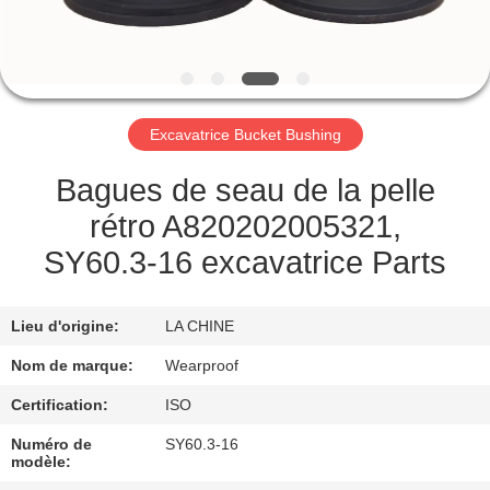
CONTRÔLE
DE
QUALITÉ
Excavatrice Bucket Bushing
CONTACTEZ-
Bagues de seau de la pelle
NOUS
rétro A820202005321,
SY60.3-16 excavatrice Parts
DEMANDEZ
UNE
Lieu d'origine:
LA CHINE
CITATION
Nom de marque:
Wearproof
Certification:
ISO
PLAN
Numéro de
SY60.3-16
DU
modèle: