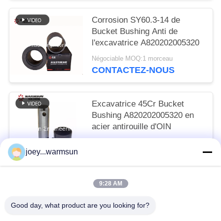
Corrosion SY60.3-14 de
Bucket Bushing Anti de
l'excavatrice A820202005320
Négociable MOQ:1 morceau
CONTACTEZ-NOUS
Excavatrice 45Cr Bucket
Bushing A820202005320 en
acier antirouille d'OIN
Négociable MOQ:1 morceau
joey...warmsun
CONTACTEZ-NOUS
9:28 AM
Catégories populaires
Tous
Good day, what product are you looking for?