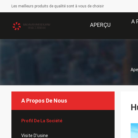
Les meilleurs produits de qualité sont à vous de choisir
A 
APERÇU
Ape
A Propos De Nous
H
Profil De La Société
Visite D'usine