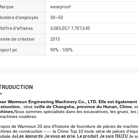
Marque
wearproof
Nombre d'employés
30~50
hiffre d'affaires
3,083,057-7,707,643
nnée de création
2015
xport pc
90% - 100%
TRUDUCTION
an Warmsun Engineering Machinery Co., LTD. Elle est également 
struction.
, situé à
ville de Changsha, province du Hunan, Chine
, e
hines,
Nous sommes spécialisés dans les excavatrices, les grues, les
machines routières.
ropos de Warmsun 20 ans d'histoire de fourniture de pièces de machine
hines de construction ----- la Chine Top 10 toute série de pièces d'équ
diale de
Les épinards
Je vous en prie.
Le produit
Je suis ISUZU
Je s