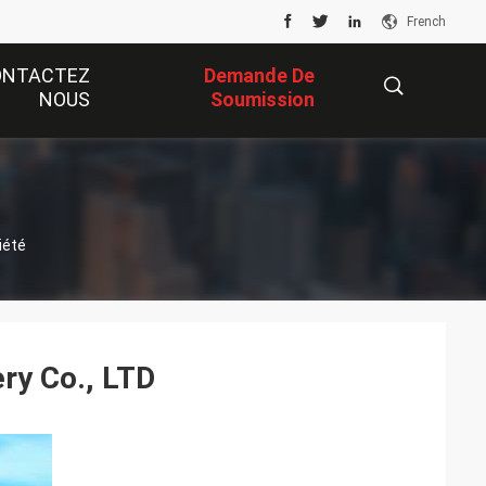
French
ONTACTEZ
Demande De
NOUS
Soumission
描
iété
述
ry Co., LTD