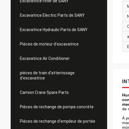
Excavatrice Filter de SANY
Excavatrice Electric Parts de SANY
C
Excavatrice Hydraulic Parts de SANY
a
Pièces de moteur d'excavatrice
E
Excavatrice Air Conditioner
pièces de train d'atterrissage
d'excavatrice
IN
Camion Crane Spare Parts
Hun
con
mac
Pièces de rechange de pompe concrète
de 
À p
Pièces de rechange d'empileur de portée
mac
mon