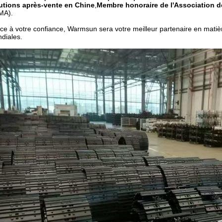
utions après-vente en Chine
,
Membre honoraire de l'Association d
MA).
ce à votre confiance, Warmsun sera votre meilleur partenaire en matièr
diales.