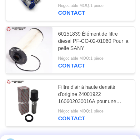
pièces de rechange STC250
Pièces de rechange
Négociable MOQ:1 pièce
CONTACT
de niveleuse de
moteur
60151839 Élément de filtre
diesel PF-CO-02-01060 Pour la
pelle SANY
Négociable MOQ:1 pièce
CONTACT
Filtre d'air à haute densité
d'origine 24001922
160602030016A pour une
excavatrice SANY XCMG
Négociable MOQ:1 pièce
CONTACT