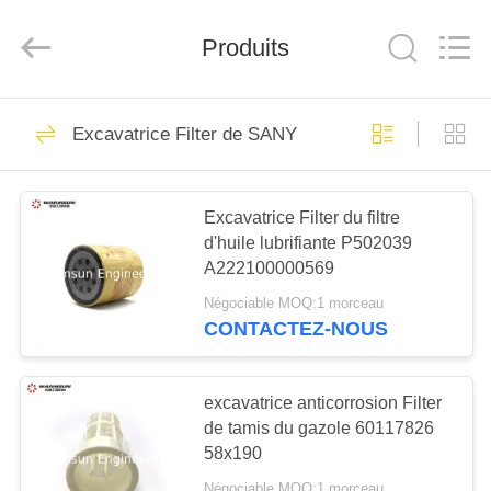
Hunan
Warmsun
Engineering
Machinery
Produits
Co.,
LTD.
All
Rights
MAISON
Reserved.
81
Excavatrice Filter de SANY
Excavatrice Bucket
PRODUITS
Bushing
Excavatrice Filter du filtre
d'huile lubrifiante P502039
AU
A222100000569
SUJET
Négociable MOQ:1 morceau
DE
CONTACTEZ-NOUS
67
NOUS
Excavatrice Bucket
excavatrice anticorrosion Filter
VISITE
de tamis du gazole 60117826
Pins
58x190
D'USINE
Négociable MOQ:1 morceau