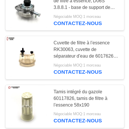
de filtre à essence, D06S
SITE
3.8.8.1 - base de support de
filtre à gazole 2
Négociable MOQ:1 morceau
11
PRIVACY
CONTACTEZ-NOUS
POLICY
Excavatrice utilisée
Cuvette de filtre à l'essence
RK30063, cuvette de
séparateur d'eau de 60176266
carburants
Négociable MOQ:1 morceau
CONTACTEZ-NOUS
43
Excavatrice Filter de
Tamis intégré du gazole
60117826, tamis de filtre à
SANY
l'essence 58x190
Négociable MOQ:1 morceau
CONTACTEZ-NOUS