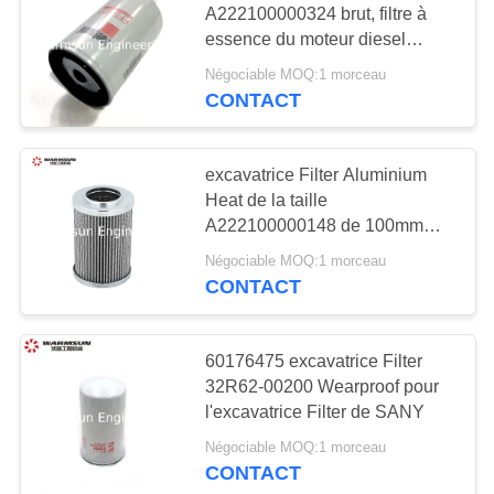
A222100000324 brut, filtre à
18
essence du moteur diesel
pièces de train
FF5327
Négociable MOQ:1 morceau
d'atterrissage
CONTACT
d'excavatrice
excavatrice Filter Aluminium
Heat de la taille
A222100000148 de 100mm
résistant
87
Négociable MOQ:1 morceau
CONTACT
Camion Crane
Spare Parts
60176475 excavatrice Filter
32R62-00200 Wearproof pour
l'excavatrice Filter de SANY
Négociable MOQ:1 morceau
CONTACT
15