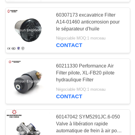
Pièces de rechange
60307173 excavatrice Filter
de pompe concrète
A14-01460 anticorrosion pour
le séparateur d'huile
Négociable MOQ:1 morceau
CONTACT
27
60211330 Performance Air
Filter pilote, XL-FB20 pilote
Pièces de rechange
hydraulique Filter
d'empileur de portée
Négociable MOQ:1 morceau
CONTACT
60147042 SYM5291JC.6-050
Valve à libération rapide
18
automatique de frein à air pour