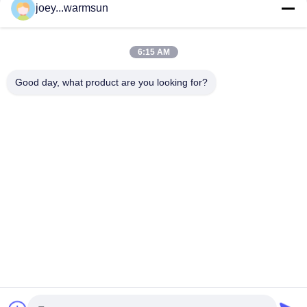
joey...warmsun
CONTACT!
6:15 AM
Catégories populaires
Tous
Good day, what product are you looking for?
Excavatrice Bucket Bushing
Excavatrice Bucket Pins
Dents De Seau D'excavatrice
Pompe À Béton D'occasion
Excavatrice Utilisée
Excavatrice Filter De SANY
Excavatrice Electric Parts De SANY
Excavatrice Hydraulic Parts De SANY
Souscrivez