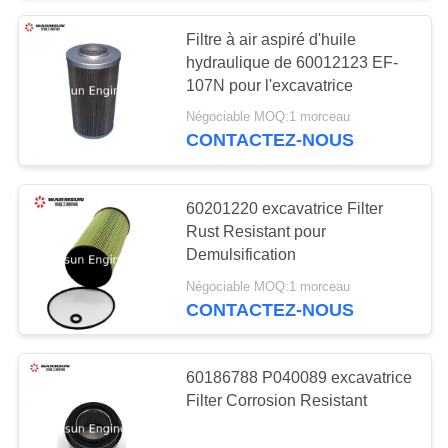
Filtre à air aspiré d'huile
79
hydraulique de 60012123 EF-
Excavatrice Electric
107N pour l'excavatrice
Négociable MOQ:1 morceau
Parts de SANY
CONTACTEZ-NOUS
60201220 excavatrice Filter
Rust Resistant pour
Demulsification
239
Négociable MOQ:1 morceau
Excavatrice
CONTACTEZ-NOUS
Hydraulic Parts de
60186788 P040089 excavatrice
SANY
Filter Corrosion Resistant