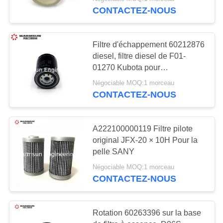
CONTACTEZ-NOUS
CONTRÔLE
DE
31
Filtre d'échappement 60212876
QUALITÉ
diesel, filtre diesel de F01-
dents de seau
01270 Kubota pour
l'excavatrice Filter de SANY
d'excavatrice
CONTACTEZ-
Négociable MOQ:1 morceau
CONTACTEZ-NOUS
NOUS
DEMANDEZ
A222100000119 Filtre pilote
original JFX-20 × 10H Pour la
UNE
32
pelle SANY
CITATION
pompe à béton
Négociable MOQ:1 morceau
CONTACTEZ-NOUS
d'occasion
PLAN
DU
Rotation 60263396 sur la base