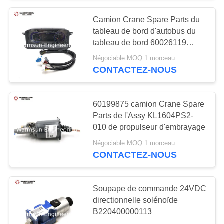
Camion Crane Spare Parts du
79
tableau de bord d'autobus du
Excavatrice Electric
tableau de bord 60026119
SJC6110N
Négociable MOQ:1 morceau
Parts de SANY
CONTACTEZ-NOUS
60199875 camion Crane Spare
Parts de l'Assy KL1604PS2-
010 de propulseur d'embrayage
239
Négociable MOQ:1 morceau
Excavatrice
CONTACTEZ-NOUS
Hydraulic Parts de
Soupape de commande 24VDC
SANY
directionnelle solénoïde
B220400000113