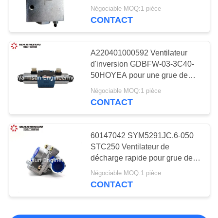
Pièces de rechange
Négociable MOQ:1 pièce
CONTACT
de niveleuse de
moteur
A220401000592 Ventilateur
d'inversion GDBFW-03-3C40-
50HOYEA pour une grue de
camion SANY
Négociable MOQ:1 pièce
CONTACT
60147042 SYM5291JC.6-050
STC250 Ventilateur de
décharge rapide pour grue de
camion pour SANY
Négociable MOQ:1 pièce
CONTACT