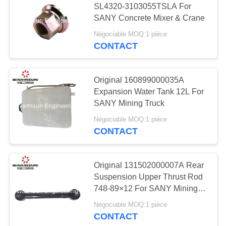
SL4320-3103055TSLA For
18
SANY Concrete Mixer & Crane
pièces de train
Négociable MOQ:1 pièce
d'atterrissage
CONTACT
d'excavatrice
Original 160899000035A
Expansion Water Tank 12L For
SANY Mining Truck
87
Négociable MOQ:1 pièce
CONTACT
Camion Crane
Spare Parts
Original 131502000007A Rear
Suspension Upper Thrust Rod
748-89×12 For SANY Mining
Truck
Négociable MOQ:1 pièce
CONTACT
15