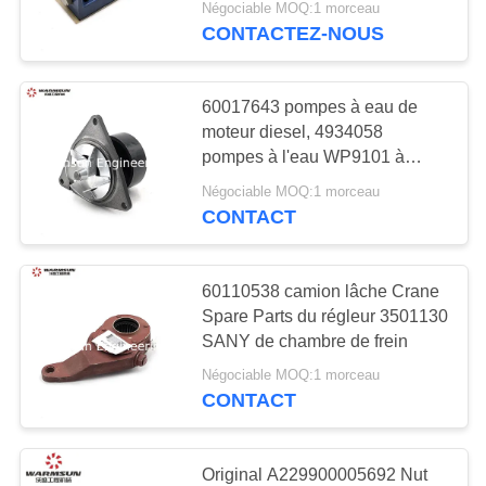
Négociable MOQ:1 morceau
CONTACTEZ-NOUS
48
Pièces de moteur
60017643 pompes à eau de
d'excavatrice
moteur diesel, 4934058
pompes à l'eau WP9101 à
moteur diesel
Négociable MOQ:1 morceau
CONTACT
18
60110538 camion lâche Crane
Excavatrice Air
Spare Parts du régleur 3501130
SANY de chambre de frein
Conditioner
Négociable MOQ:1 morceau
CONTACT
Original A229900005692 Nut