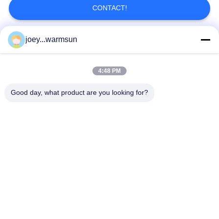
CONTACT!
joey...warmsun
Catégories populaires
Tous
4:48 PM
Excavatrice Bucket Bushing
Excavatrice Bucket Pins
Good day, what product are you looking for?
Dents De Seau D'excavatrice
Pompe À Béton D'occasion
Excavatrice Utilisée
Excavatrice Filter De SANY
Excavatrice Electric Parts De SANY
Excavatrice Hydraulic Parts De SANY
Souscrivez