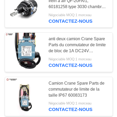
frein à air QF-20FA/1,
SITE
60181258 type 3030 chambre
de frein
Négociable MOQ:1 morceau
11
PRIVACY
CONTACTEZ-NOUS
POLICY
Excavatrice utilisée
anti deux camion Crane Spare
Parts du commutateur de limite
de bloc de 1A DC24V
60083173
Négociable MOQ:1 morceau
CONTACTEZ-NOUS
43
Excavatrice Filter de
Camion Crane Spare Parts de
commutateur de limite de la
SANY
taille IP67 60083173
Négociable MOQ:1 morceau
CONTACTEZ-NOUS