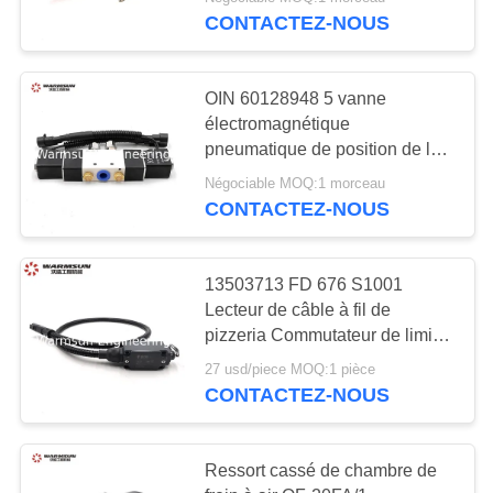
CONTACTEZ-NOUS
CONTRÔLE
DE
31
OIN 60128948 5 vanne
QUALITÉ
électromagnétique
dents de seau
pneumatique de position de la
manière 2
d'excavatrice
CONTACTEZ-
Négociable MOQ:1 morceau
B994V22008KCS017B
CONTACTEZ-NOUS
NOUS
DEMANDEZ
13503713 FD 676 S1001
Lecteur de câble à fil de
UNE
32
pizzeria Commutateur de limite
CITATION
pour l'équipement SANY
pompe à béton
27 usd/piece MOQ:1 pièce
CONTACTEZ-NOUS
d'occasion
PLAN
DU
Ressort cassé de chambre de