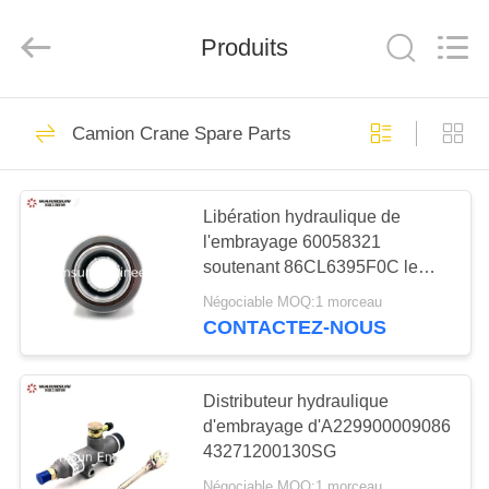
Hunan
Warmsun
Engineering
Machinery
Produits
Co.,
LTD.
All
Rights
MAISON
Reserved.
81
Camion Crane Spare Parts
Excavatrice Bucket
PRODUITS
Bushing
Libération hydraulique de
l'embrayage 60058321
AU
soutenant 86CL6395F0C le
SUJET
camion Crane Spare Parts
Négociable MOQ:1 morceau
DE
CONTACTEZ-NOUS
67
NOUS
Excavatrice Bucket
Distributeur hydraulique
VISITE
d'embrayage d'A229900009086
Pins
43271200130SG
D'USINE
Négociable MOQ:1 morceau