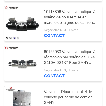
Pièces de rechange
10118806 Valve hydraulique à
de pompe concrète
solénoïde pour remise en
marche de la grue de camion
SANY
Négociable MOQ:1 pièce
CONTACT
27
60155033 Valve hydraulique à
régression par solénoïde DS3-
Pièces de rechange
S110V-D24K7 Pour SANY
d'empileur de portée
pièces détachées de grues de
Négociable MOQ:1 pièce
camions
CONTACT
Valve de détournement et de
collecte pour grue de camion
18
SANY