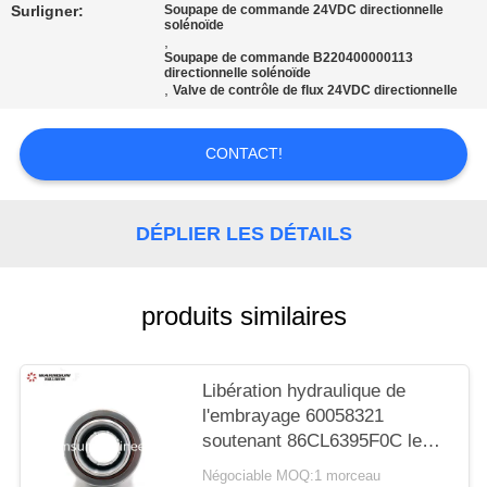
SITE
Surligner:
Soupape de commande 24VDC directionnelle
solénoïde
,
Soupape de commande B220400000113
PRIVACY
directionnelle solénoïde
,
Valve de contrôle de flux 24VDC directionnelle
POLICY
CONTACT!
DÉPLIER LES DÉTAILS
produits similaires
Libération hydraulique de
l'embrayage 60058321
soutenant 86CL6395F0C le
camion Crane Spare Parts
Négociable MOQ:1 morceau