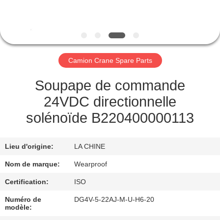
CONTRÔLE
DE
QUALITÉ
Camion Crane Spare Parts
CONTACTEZ-
Soupape de commande
NOUS
24VDC directionnelle
solénoïde B220400000113
DEMANDEZ
UNE
Lieu d'origine:
LA CHINE
CITATION
Nom de marque:
Wearproof
Certification:
ISO
PLAN
Numéro de
DG4V-5-22AJ-M-U-H6-20
DU
modèle: