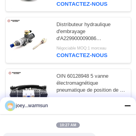
CONTACTEZ-NOUS
Distributeur hydraulique
d'embrayage
d'A229900009086
43271200130SG
Négociable MOQ:1 morceau
CONTACTEZ-NOUS
OIN 60128948 5 vanne
électromagnétique
pneumatique de position de la
manière 2
Négociable MOQ:1 morceau
B994V22008KCS017B
joey...warmsun
CONTACTEZ-NOUS
10:27 AM
Catégories populaires
Tous