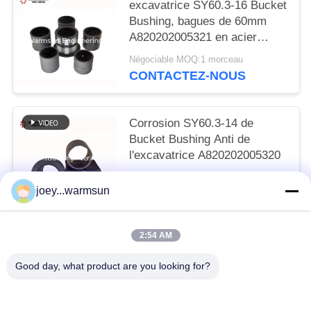
excavatrice SY60.3-16 Bucket
Bushing, bagues de 60mm
A820202005321 en acier
soudables
Négociable MOQ:1 morceau
CONTACTEZ-NOUS
Corrosion SY60.3-14 de
Bucket Bushing Anti de
l'excavatrice A820202005320
Négociable MOQ:1 morceau
joey...warmsun
CONTACTEZ-NOUS
2:54 AM
Catégories populaires
Tous
Good day, what product are you looking for?
Excavatrice Bucket Bushing
Excavatrice Bucket Pins