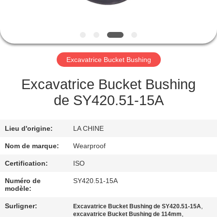
CONTRÔLE
DE
QUALITÉ
Excavatrice Bucket Bushing
CONTACTEZ-
Excavatrice Bucket Bushing
NOUS
de SY420.51-15A
DEMANDEZ
Lieu d'origine:
LA CHINE
UNE
Nom de marque:
Wearproof
CITATION
Certification:
ISO
Numéro de
SY420.51-15A
PLAN
modèle:
DU
Surligner:
,
Excavatrice Bucket Bushing de SY420.51-15A
,
excavatrice Bucket Bushing de 114mm