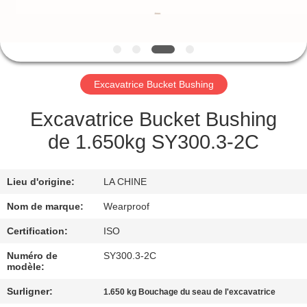
CONTRÔLE
DE
QUALITÉ
Excavatrice Bucket Bushing
CONTACTEZ-
Excavatrice Bucket Bushing
NOUS
de 1.650kg SY300.3-2C
DEMANDEZ
Lieu d'origine:
LA CHINE
UNE
Nom de marque:
Wearproof
CITATION
Certification:
ISO
Numéro de
SY300.3-2C
PLAN
modèle:
DU
Surligner:
1.650 kg Bouchage du seau de l'excavatrice