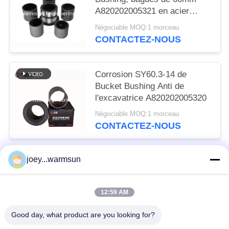
A820202005321 en acier
soudables
Négociable MOQ:1 morceau
CONTACTEZ-NOUS
Corrosion SY60.3-14 de
Bucket Bushing Anti de
l'excavatrice A820202005320
Négociable MOQ:1 morceau
CONTACTEZ-NOUS
joey...warmsun
Catégories populaires
Tous
12:59 AM
Excavatrice Bucket Bushing
Excavatrice Bucket Pins
Good day, what product are you looking for?