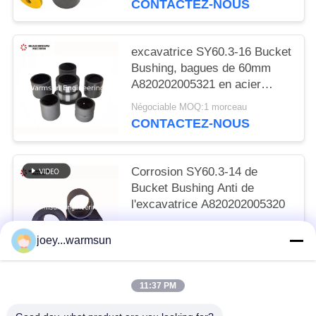
CONTACTEZ-NOUS
excavatrice SY60.3-16 Bucket
Bushing, bagues de 60mm
A820202005321 en acier
soudables
Négociable MOQ:1 morceau
CONTACTEZ-NOUS
Corrosion SY60.3-14 de
Bucket Bushing Anti de
l'excavatrice A820202005320
Négociable MOQ:1 morceau
joey...warmsun
CONTACTEZ-NOUS
11:37 PM
Catégories populaires
Tous