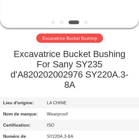
CONTRÔLE
DE
QUALITÉ
Excavatrice Bucket Bushing
CONTACTEZ-
Excavatrice Bucket Bushing
NOUS
For Sany SY235
d'A820202002976 SY220A.3-
DEMANDEZ
8A
UNE
CITATION
Lieu d'origine:
LA CHINE
Nom de marque:
Wearproof
PLAN
Certification:
ISO
DU
Numéro de
SY220A.3-8A