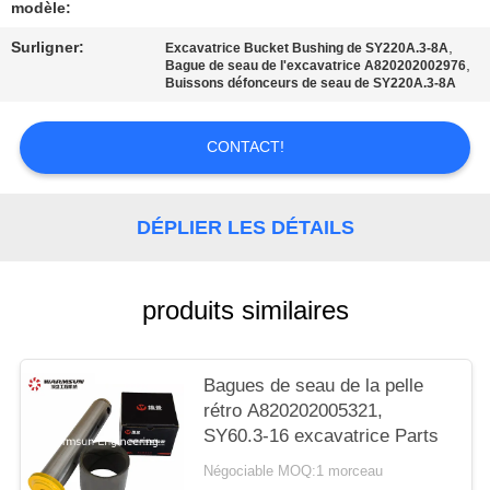
SITE
modèle:
Surligner:
,
Excavatrice Bucket Bushing de SY220A.3-8A
,
Bague de seau de l'excavatrice A820202002976
PRIVACY
Buissons défonceurs de seau de SY220A.3-8A
POLICY
CONTACT!
DÉPLIER LES DÉTAILS
produits similaires
Bagues de seau de la pelle
rétro A820202005321,
SY60.3-16 excavatrice Parts
Négociable MOQ:1 morceau