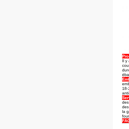
Pro
Il 
cou
dur
éba
Emb
emb
18-
ant
Ser
des
des
la 
fou
FA