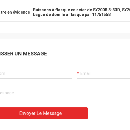
l, la qualité de pièces est aussi bon
mais.
Buissons à flasque en acier de SY200B.3-33D
,
SY20
tre en évidence
bague de douille à flasque par 11751558
ISSER UN MESSAGE
Envoyer Le Message