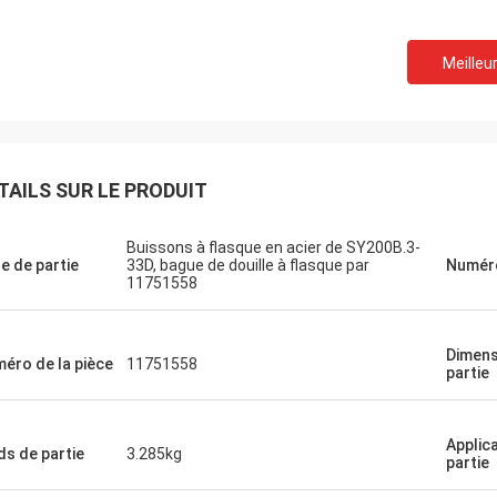
Meilleur
TAILS SUR LE PRODUIT
Buissons à flasque en acier de SY200B.3-
re de partie
33D, bague de douille à flasque par
Numér
11751558
Dimens
éro de la pièce
11751558
partie
Michael
Applic
ds de partie
3.285kg
partie
on achetant l'expérience. 100%