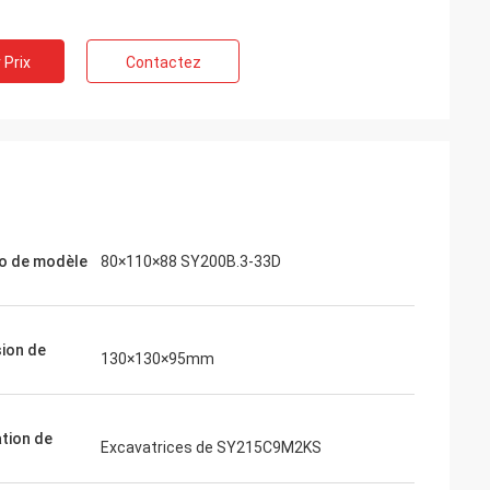
 Prix
Contactez
o de modèle
80×110×88 SY200B.3-33D
ion de
130×130×95mm
ation de
Excavatrices de SY215C9M2KS