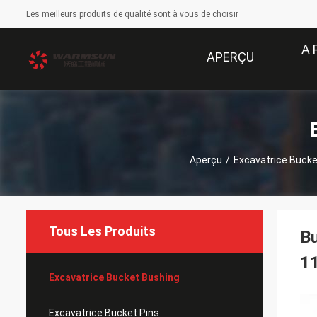
Les meilleurs produits de qualité sont à vous de choisir
A 
APERÇU
Aperçu
/
Excavatrice Bucke
Tous Les Produits
Bu
1
Excavatrice Bucket Bushing
Excavatrice Bucket Pins