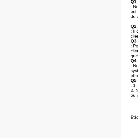
Q1 
: N
est
de 
Q2 
: I
cli
Q3 
: P
cli
que
Q4 
: N
sys
eff
Q5 
: 1
2. 
où 
Éti