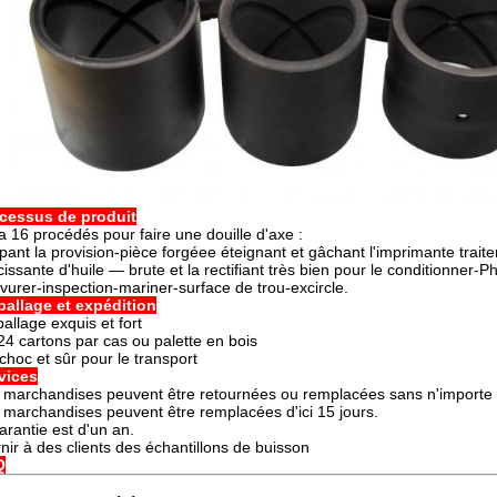
cessus de produit
y a 16 procédés pour faire une douille d'axe :
pant la provision-pièce forgéee éteignant et gâchant l'imprimante trai
cissante d'huile — brute et la rectifiant très bien pour le conditionner-P
vurer-inspection-mariner-surface de trou-excircle.
allage et expédition
allage exquis et fort
24 cartons par cas ou palette en bois
ichoc et sûr pour le transport
vices
 marchandises peuvent être retournées ou remplacées sans n'importe que
 marchandises peuvent être remplacées d'ici 15 jours.
garantie est d'un an.
rnir à des clients des échantillons de buisson
Q