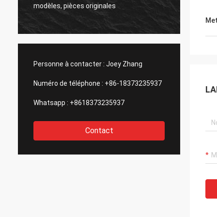
origina
modèles, pièces originales
que ja
Met
Personne à contacter :
Joey Zhang
Numéro de téléphone :
+86-18373235937
LA
Whatsapp :
+8618373235937
Contact