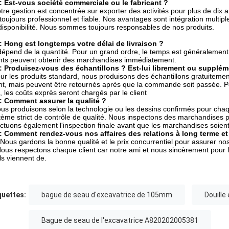
: Est-vous société commerciale ou le fabricant ?
otre gestion est concentrée sur exporter des activités pour plus de d
 toujours professionnel et fiable. Nos avantages sont intégration multiple
disponibilité. Nous sommes toujours responsables de nos produits.
: Hong est longtemps votre délai de livraison ?
l dépend de la quantité. Pour un grand ordre, le temps est généraleme
ents peuvent obtenir des marchandises immédiatement.
: Produisez-vous des échantillons ? Est-lui librement ou supplém
our les produits standard, nous produisons des échantillons gratuitement
ent, mais peuvent être retournés après que la commande soit passée. 
, les coûts exprès seront chargés par le client
: Comment assurer la qualité ?
ous produisons selon la technologie ou les dessins confirmés pour cha
tème strict de contrôle de qualité. Nous inspectons des marchandises 
ectuons également l'inspection finale avant que les marchandises soien
: Comment rendez-vous nos affaires des relations à long terme e
. Nous gardons la bonne qualité et le prix concurrentiel pour assurer nos 
Nous respectons chaque client car notre ami et nous sincèrement pour fa
ils viennent de.
quettes:
bague de seau d'excavatrice de 105mm
Douille
Bague de seau de l'excavatrice A820202005381