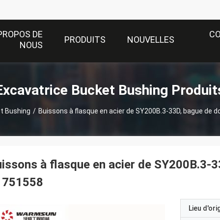
PROPOS DE
C
PRODUITS
NOUVELLES
NOUS
Excavatrice Bucket Bushing Produit
t Bushing
/
Buissons à flasque en acier de SY200B.3-33D, bague de do
issons à flasque en acier de SY200B.3-33
1751558
Lieu d'ori