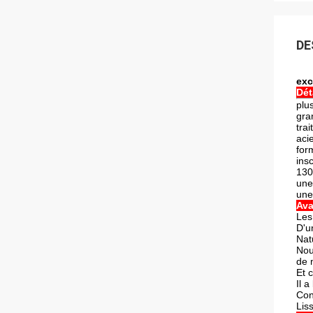
DE
exc
Dét
plus
gra
tra
aci
for
insc
13
une
une
Ava
Les
D'u
Nat
Nou
de 
Et 
Il 
Con
Liss