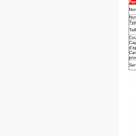
Par
Nom
Num
Ty
Tail
Cou
Cap
d'a
Car
pro
Ser