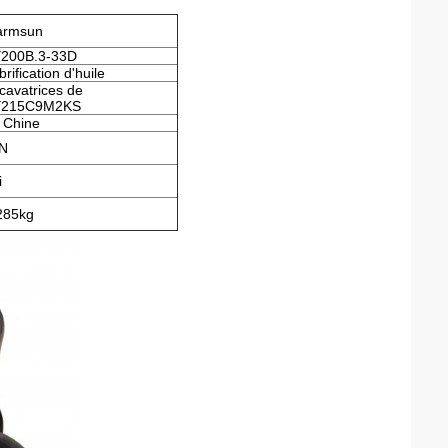
armsun
200B.3-33D
brification d'huile
cavatrices de
Y215C9M2KS
 Chine
N
i
285kg