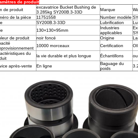
amètres de produit
excavatrice Bucket Bushing de
 de produit
Marque
W
3.285kg SY200B.3-33D
éro de la pièce
11751558
Number modèle
SY
pe
SY200B.3-33D
Lubrification
Lu
Industries
Ex
le
130×130×95mm
applicables
S
leur de produit
noir foncé
Origine
La
acité
10000 morceaux
Certification
OI
pprovisionnement
actéristiques du
la vie durable et plus longue
Échantillons
ou
duit
Baguage du
vice après-vente
En ligne
3.
poids