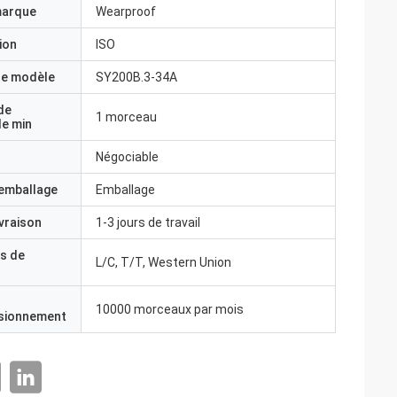
marque
Wearproof
ion
ISO
e modèle
SY200B.3-34A
de
1 morceau
e min
Négociable
'emballage
Emballage
ivraison
1-3 jours de travail
s de
L/C, T/T, Western Union
10000 morceaux par mois
isionnement