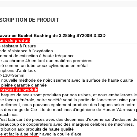
SCRIPTION DE PRODUIT
avatrice Bucket Bushing de 3.285kg SY200B.3-33D
ails de produit
 résistant à l'usure
nde résistance à l'oxydation
itement de extinction à haute fréquence
er au chrome 45 en tant que matières premières
mé comme un tube creux cylindrique en métal
riptions d'anti-faux
0×130×95mm
 nouvelle méthode de noircissement avec la surface de haute qualité
 pleine garantie d'année
ntages de produit
 bagues de seau sont produites par nos usines, et nous emballerons le
ne façon générale, notre société vend la partie de l'ancienne usine part
urellement, nous pouvons également produire des bagues selon notre 
s des rangs de Cie. Ltd de machines d'ingénierie de Hunan Warmsun p
machines.
c'est fabricant de pièces avec des décennies d'expérience d'industrie d
a beaucoup de coopérateurs avec des marques célèbres de machines.
tribution aux produits de haute qualité
e et facile à se réunir avec la douille d'axe