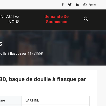
French
ONTACTEZ
Demande De
NOUS
Soumission
描
s
uille à flasque par 11751558
述
D, bague de douille à flasque par
gine
LA CHINE