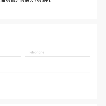
à air de machine de port de SANY
,