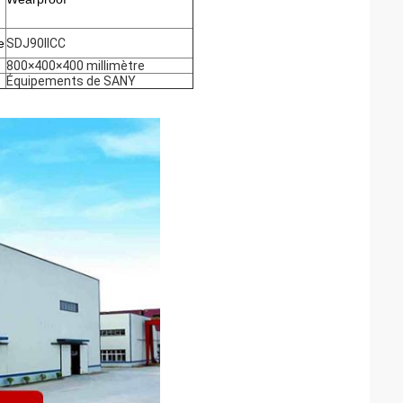
e
SDJ90IICC
800×400×400 millimètre
Équipements de SANY