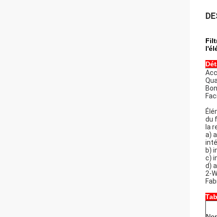
DE
Fil
l'é
Dét
Acc
Qua
Bon
Faci
Élé
du 
la r
a) 
int
b) 
c) 
d) 
2-W
Fab
Tab
Nom