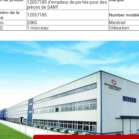
12057185 d'empileur de portée pour des
pièces de SANY
éro de la
12057185
Number modèl
ce
ds
20KG
Matériel
Q
1 morceau
Utilisation