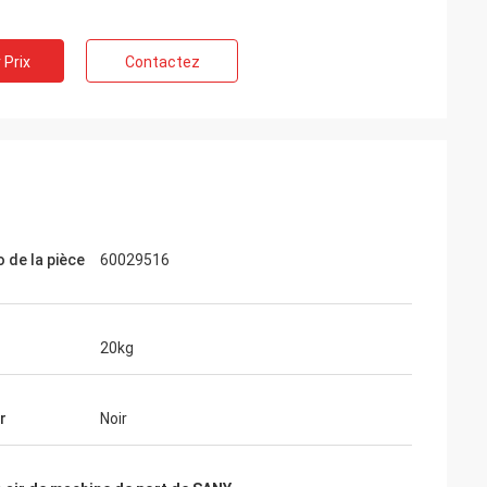
 Prix
Contactez
 de la pièce
60029516
20kg
r
Noir