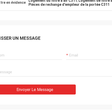
Logement du filtre à air C311
,
Logement de filtre 
tre en évidence
Pièces de rechange d'empileur de la portée C311
l, la qualité de pièces est aussi bon
mais.
ISSER UN MESSAGE
Envoyer Le Message