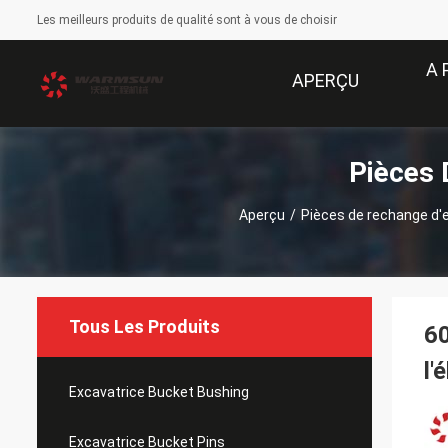
Les meilleurs produits de qualité sont à vous de choisir
A 
APERÇU
Pièces 
Aperçu
/
Pièces de rechange d'
Tous Les Produits
60
l'
Excavatrice Bucket Bushing
Excavatrice Bucket Pins