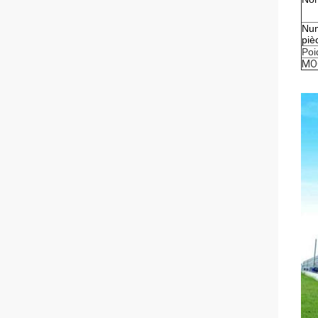
Num
piè
Poi
MO