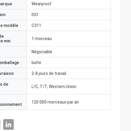
marque
Wearproof
ion
ISO
e modèle
C311
de
1 morceau
e min
Négociable
'emballage
boîte
ivraison
2-8 jours de travail
s de
L/C, T/T, Western Union
120 000 morceaux par an
isionnement