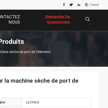
French
ONTACTEZ
Demande De
NOUS
Soumission
Produits
描
achine sèche de port de l'élément
述
r la machine sèche de port de
gine
La Chine