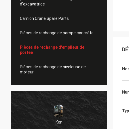
d'excavatrice
Camion Crane Spare Parts
Pièces de rechange de pompe concrète
Pièces de rechange d'empileur de
DÉ
portée
Pièces de rechange de niveleuse de
Nom
moteur
Num
Typ
Ken
Très b