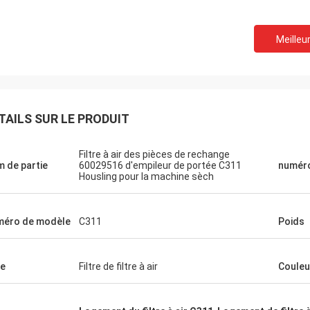
Meilleur
TAILS SUR LE PRODUIT
Filtre à air des pièces de rechange
 de partie
60029516 d'empileur de portée C311
numéro
Housling pour la machine sèch
éro de modèle
C311
Poids
e
Filtre de filtre à air
Couleu
Michael
on achetant l'expérience. 100%