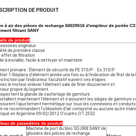
SCRIPTION DE PRODUIT
tre à air des pièces de rechange 60029516 d'empileur de portée C
lément filtrant SANY
ails de produit
essoires originaux
lité de première classe
 effet de filtration
le à installer, facile à nettoyer et maintenir
ment primaire : Élément de sécurité de PE 310/P- : Es 310/P
fliter 1-Replace d'élément année une fois ou à l'indication de flrat de la
estriction par l'indicateur facultatif suivent ces étapes :
avec le moteur enlever l'élément sale de fiiter doucement et
érieur propre du logement.
inspectent la glande de cachetage de garniture.
installent maintenant l'élément et s'assurent les sièges de garniture 
assurent l'ajustement hermétique sur tous les connexions et conduits
e ne recommandent l'utilisation d'air comprimé ou aucune autre manièr
riqué en Argentine 09/02/2012 O'cuatro O.T.2532
leau de paramètres de produit
Machine de port du bloc SDJ90II SANY de
glissière des pièces de rechange
 de produit
Marque