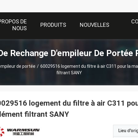
PROPOS DE
C
PRODUITS
NOUVELLES
NOUS
De Rechange D'empileur De Portée 
empileur de portée
/
60029516 logement du filtre à air C311 pour la m
filtrant SANY
029516 logement du filtre à air C311 pou
élément filtrant SANY
Lieu d'ori