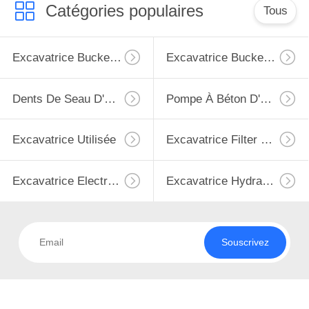
Catégories populaires
Tous
CONTRÔLE
DE
Excavatrice Bucket Bushing
Excavatrice Bucket Pins
QUALITÉ
Dents De Seau D'excavatrice
Pompe À Béton D'occasion
CONTACTEZ-
NOUS
Excavatrice Utilisée
Excavatrice Filter De SANY
DEMANDEZ
Excavatrice Electric Parts De SANY
Excavatrice Hydraulic Parts De SANY
UNE
CITATION
Souscrivez
PLAN
DU