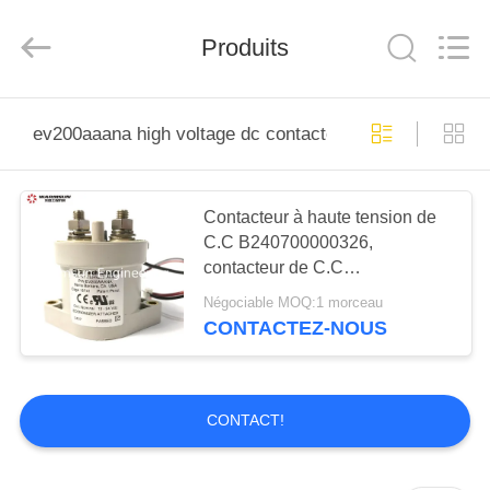
Hunan
Warmsun
Engineering
Machinery
Produits
Co.,
LTD.
All
Rights
MAISON
Reserved.
ev200aaana high voltage dc contactor
PRODUITS
Contacteur à haute tension de
C.C B240700000326,
AU
contacteur de C.C
SUJET
d'EV200AAANA 24V
Négociable MOQ:1 morceau
DE
CONTACTEZ-NOUS
NOUS
CONTACT!
VISITE
D'USINE