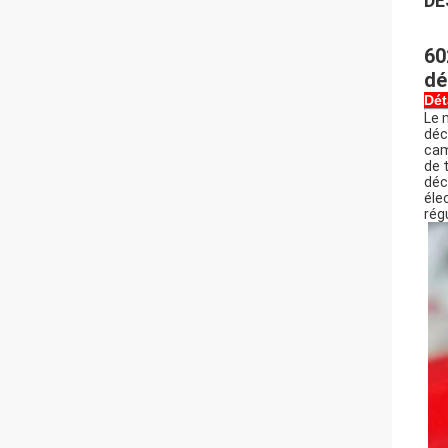
DE
60
dé
Dét
Le 
déc
cam
de 
déc
éle
rég