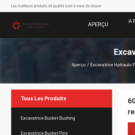
Les meilleurs produits de qualité sont à vous de choisir
A 
APERÇU
Excav
Aperçu
/
Excavatrice Hydraulic 
Tous Les Produits
60
re
Excavatrice Bucket Bushing
Excavatrice Bucket Pins