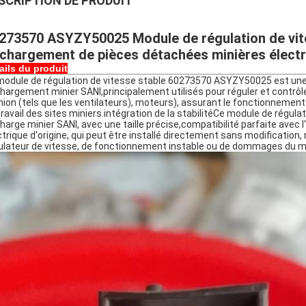
SCRIPTION DE PRODUIT
273570 ASYZY50025 Module de régulation de vite
chargement de pièces détachées minières élect
ails du produit
module de régulation de vitesse stable 60273570 ASYZY50025 est une 
hargement minier SANI,principalement utilisés pour réguler et contrô
ion (tels que les ventilateurs), moteurs), assurant le fonctionnemen
travail des sites miniers.intégration de la stabilitéCe module de régu
harge minier SANI, avec une taille précise,compatibilité parfaite avec
ctrique d'origine, qui peut être installé directement sans modification
ulateur de vitesse, de fonctionnement instable ou de dommages du mo