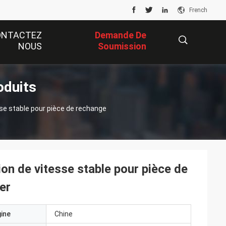
French
ONTACTEZ
Demande De
NOUS
Soumission
oduits
描
e stable pour pièce de rechange
述
 de vitesse stable pour pièce de
er
gine
Chine