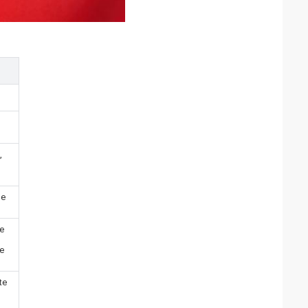
,
de
te
ue
te