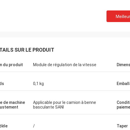
Meilleur
TAILS SUR LE PRODUIT
 du produit
Module de régulation de la vitesse
Dimens
ds
0,1 kg
Emball
e de machine
Applicable pour le camion à benne
Condit
justement
basculante SANI
paieme
ael
expérience. 100%
dèle
/
Taper