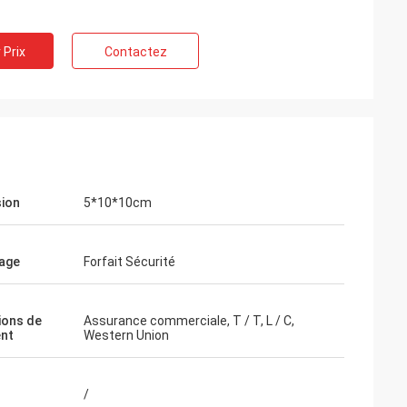
 Prix
Contactez
ion
5*10*10cm
age
Forfait Sécurité
ions de
Assurance commerciale, T / T, L / C,
nt
Western Union
/