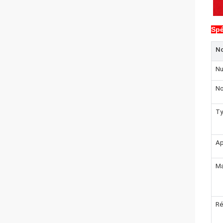
Spé
No
Nu
No
Ty
Ap
Ma
Ré