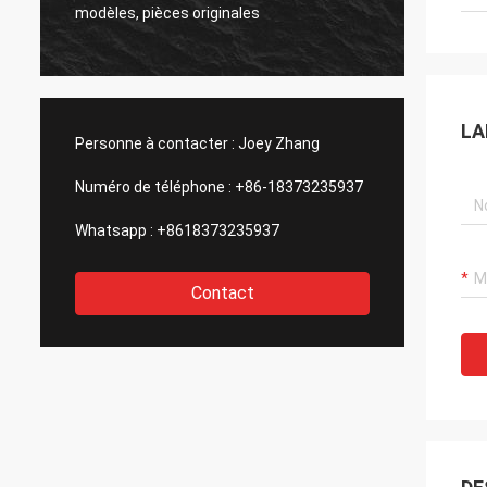
original, la qualité de
les, pièces originales
que jamais.
LA
Personne à contacter :
Joey Zhang
Numéro de téléphone :
+86-18373235937
Whatsapp :
+8618373235937
Contact