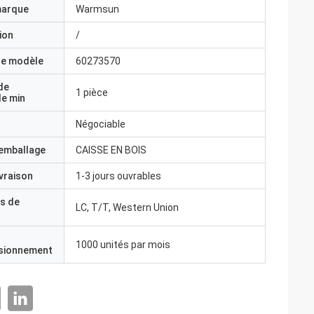
marque
Warmsun
ion
/
e modèle
60273570
de
1 pièce
e min
Négociable
'emballage
CAISSE EN BOIS
ivraison
1-3 jours ouvrables
s de
LC, T/T, Western Union
1000 unités par mois
isionnement