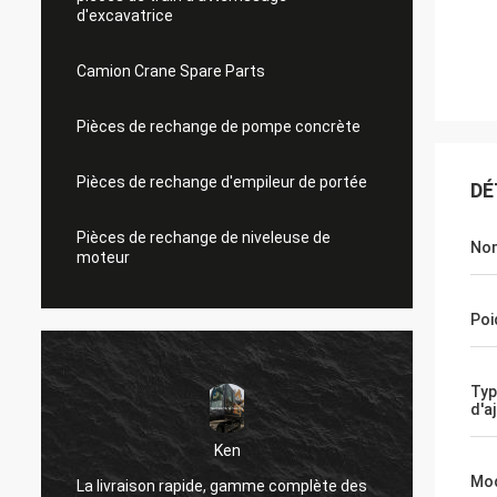
d'excavatrice
Camion Crane Spare Parts
Pièces de rechange de pompe concrète
Pièces de rechange d'empileur de portée
DÉ
Pièces de rechange de niveleuse de
Nom
moteur
Poi
Typ
d'a
Mich
Ken
Très bon achetant l'
Mo
ivraison rapide, gamme complète des