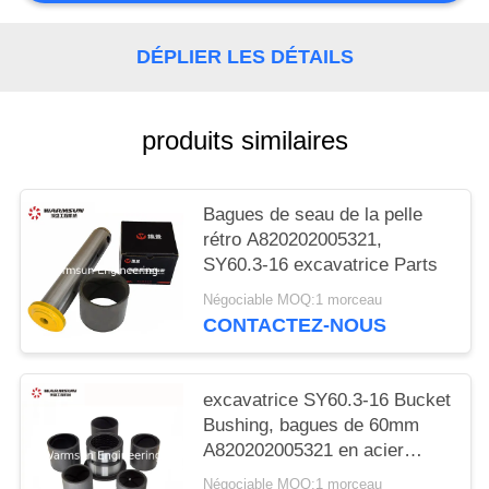
SITE
DÉPLIER LES DÉTAILS
PRIVACY
POLICY
produits similaires
Bagues de seau de la pelle
rétro A820202005321,
SY60.3-16 excavatrice Parts
Négociable MOQ:1 morceau
CONTACTEZ-NOUS
excavatrice SY60.3-16 Bucket
Bushing, bagues de 60mm
A820202005321 en acier
soudables
Négociable MOQ:1 morceau