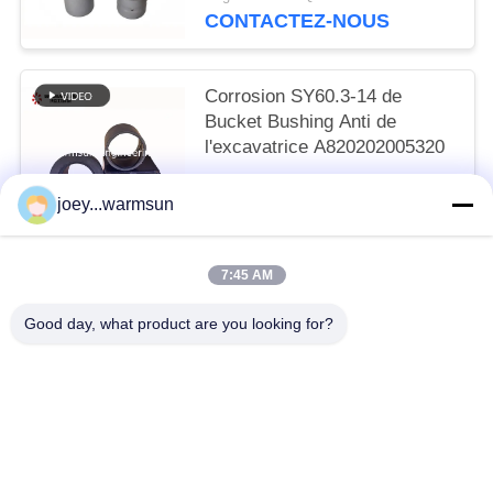
CONTACTEZ-NOUS
Corrosion SY60.3-14 de
Bucket Bushing Anti de
l'excavatrice A820202005320
Négociable MOQ:1 morceau
joey...warmsun
CONTACTEZ-NOUS
7:45 AM
Catégories populaires
Tous
Good day, what product are you looking for?
Excavatrice Bucket Bushing
Excavatrice Bucket Pins
Dents De Seau D'excavatrice
Pompe À Béton D'occasion