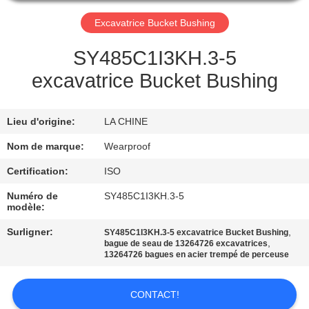
Excavatrice Bucket Bushing
CONTRÔLE
DE
SY485C1I3KH.3-5
QUALITÉ
excavatrice Bucket Bushing
CONTACTEZ-
Lieu d'origine:
LA CHINE
NOUS
Nom de marque:
Wearproof
Certification:
ISO
DEMANDEZ
Numéro de
SY485C1I3KH.3-5
UNE
modèle:
CITATION
Surligner:
,
SY485C1I3KH.3-5 excavatrice Bucket Bushing
,
bague de seau de 13264726 excavatrices
13264726 bagues en acier trempé de perceuse
PLAN
DU
CONTACT!