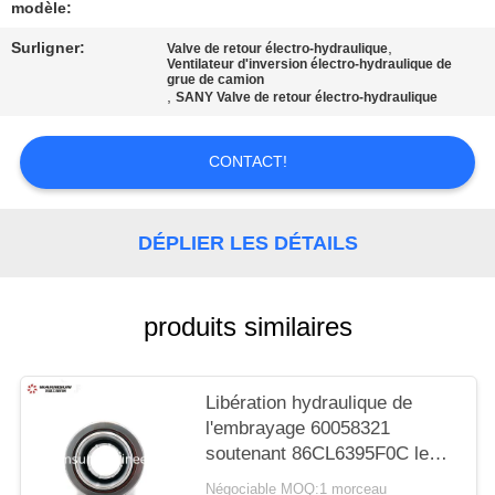
SITE
modèle:
Surligner:
,
Valve de retour électro-hydraulique
Ventilateur d'inversion électro-hydraulique de
PRIVACY
grue de camion
,
SANY Valve de retour électro-hydraulique
POLICY
CONTACT!
DÉPLIER LES DÉTAILS
produits similaires
Libération hydraulique de
l'embrayage 60058321
soutenant 86CL6395F0C le
camion Crane Spare Parts
Négociable MOQ:1 morceau