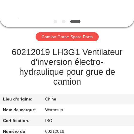
CONTRÔLE
DE
QUALITÉ
Camion Crane Spare Parts
CONTACTEZ-
60212019 LH3G1 Ventilateur
NOUS
d'inversion électro-
hydraulique pour grue de
DEMANDEZ
camion
UNE
CITATION
Lieu d'origine:
Chine
Nom de marque:
Warmsun
PLAN
Certification:
ISO
DU
Numéro de
60212019