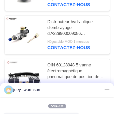
CONTACTEZ-NOUS
Distributeur hydraulique
d'embrayage
d'A229900009086
43271200130SG
Négociable MOQ:1 morceau
CONTACTEZ-NOUS
OIN 60128948 5 vanne
électromagnétique
pneumatique de position de la
manière 2
Négociable MOQ:1 morceau
B994V22008KCS017B
joey...warmsun
CONTACTEZ-NOUS
5:04 AM
Catégories populaires
Tous