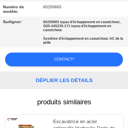
SITE
Numéro de
60250665
modèle:
PRIVACY
Surligner:
,
60250665 tuyau d'échappement en caoutchouc
SG5-445230-171 tuyau d'échappement en
POLICY
caoutchouc
,
Système d'échappement en caoutchouc AC de la
pelle
CONTACT!
DÉPLIER LES DÉTAILS
produits similaires
Excavatrice en acier