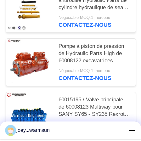
antirouille Hydraulic Parts de
cylindre hydraulique de seau
d'OIN
Négociable MOQ:1 morceau
CONTACTEZ-NOUS
Pompe à piston de pression
de Hydraulic Parts High de
60008122 excavatrices
K3V112DT
Négociable MOQ:1 morceau
CONTACTEZ-NOUS
60015195 / Valve principale
de 60008123 Multiway pour
SANY SY65 - SY235 Rexroth
HUSCO
Négociable MOQ:1 morceau
joey...warmsun
CONTACTEZ-NOUS