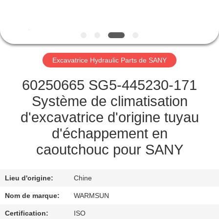
CONTRÔLE
DE
QUALITÉ
Excavatrice Hydraulic Parts de SANY
CONTACTEZ-
60250665 SG5-445230-171
NOUS
Système de climatisation
d'excavatrice d'origine tuyau
DEMANDEZ
d'échappement en
UNE
caoutchouc pour SANY
CITATION
Lieu d'origine:
Chine
PLAN
Nom de marque:
WARMSUN
DU
Certification:
ISO