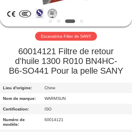
CONTRÔLE
DE
QUALITÉ
Excavatrice Filter de SANY
CONTACTEZ-
60014121 Filtre de retour
NOUS
d'huile 1300 R010 BN4HC-
B6-SO441 Pour la pelle SANY
DEMANDEZ
UNE
Lieu d'origine:
Chine
CITATION
Nom de marque:
WARMSUN
Certification:
ISO
PLAN
Numéro de
60014121
DU
modèle: