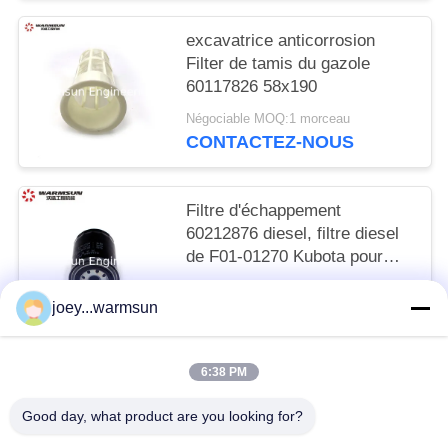
excavatrice anticorrosion
Filter de tamis du gazole
60117826 58x190
Négociable MOQ:1 morceau
CONTACTEZ-NOUS
Filtre d'échappement
60212876 diesel, filtre diesel
de F01-01270 Kubota pour
l'excavatrice Filter de SANY
Négociable MOQ:1 morceau
joey...warmsun
CONTACTEZ-NOUS
6:38 PM
Catégories populaires
Tous
Good day, what product are you looking for?