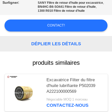
SITE
Surligner:
,
SANY Filtre de retour d'huile pour excavatrice
,
BN4HC-B6-SO441 Filtre de retour d'huile
1300 R010 Filtre de retour d'huile
PRIVACY
POLICY
CONTACT!
DÉPLIER LES DÉTAILS
produits similaires
Excavatrice Filter du filtre
d'huile lubrifiante P502039
A222100000569
Négociable MOQ:1 morceau
CONTACTEZ-NOUS