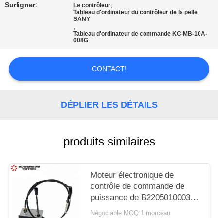
SITE
Surligner:
,
Le contrôleur
Tableau d'ordinateur du contrôleur de la pelle
SANY
,
PRIVACY
Tableau d'ordinateur de commande KC-MB-10A-
008G
POLICY
CONTACT!
DÉPLIER LES DÉTAILS
produits similaires
Moteur électronique de
contrôle de commande de
puissance de B220501000347
Z0.04-24-1.5
Négociable MOQ:1 morceau