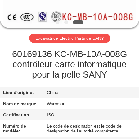
CONTRÔLE
DE
QUALITÉ
Excavatrice Electric Parts de SANY
CONTACTEZ-
60169136 KC-MB-10A-008G
NOUS
contrôleur carte informatique
pour la pelle SANY
DEMANDEZ
UNE
Lieu d'origine:
Chine
CITATION
Nom de marque:
Warmsun
Certification:
ISO
PLAN
Numéro de
Le code de désignation est le code de
DU
modèle:
désignation de l'autorité compétente.