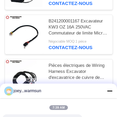
CONTACTEZ-NOUS
B241200001167 Excavateur
KW3 OZ 16A 250VAC
Commutateur de limite Micro
Commutateur Pour SANY
Négociable MOQ:1 pièce
CONTACTEZ-NOUS
Pièces électriques de Wiring
Harness Excavator
d'excavatrice de cuivre de
DC30V
Négociable MOQ:1 morceau
joey...warmsun
CONTACTEZ-NOUS
7:39 AM
Catégories populaires
Tous