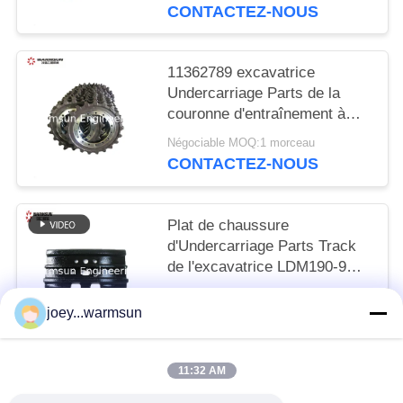
CONTACTEZ-NOUS
11362789 excavatrice
Undercarriage Parts de la
couronne d'entraînement à
chaînes 200A.2-2A
Négociable MOQ:1 morceau
CONTACTEZ-NOUS
Plat de chaussure
d'Undercarriage Parts Track
de l'excavatrice LDM190-9
60001366
Négociable MOQ:1 morceau
joey...warmsun
CONTACTEZ-NOUS
11:32 AM
Catégories populaires
Tous