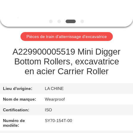
CONTRÔLE
DE
QUALITÉ
Pièces de train d'atterrissage d'excavatrice
CONTACTEZ-
A229900005519 Mini Digger
NOUS
Bottom Rollers, excavatrice
en acier Carrier Roller
DEMANDEZ
UNE
Lieu d'origine:
LA CHINE
CITATION
Nom de marque:
Wearproof
Certification:
ISO
PLAN
Numéro de
SY70-154T-00
DU
modèle: