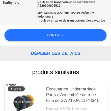
SITE
Surligner:
Rouleau de transporteur de l'excavatrice
A229900005519
,
Mini rouleaux A229900005519 inférieurs
PRIVACY
défonceurs
,
rouleau en acier de transporteur d'excavatrice
POLICY
CONTACT!
DÉPLIER LES DÉTAILS
produits similaires
Excavatrice Undercarriage
Parts d'Assemblée de roue
folle de SWY190A 11744341
Négociable MOQ:1 morceau