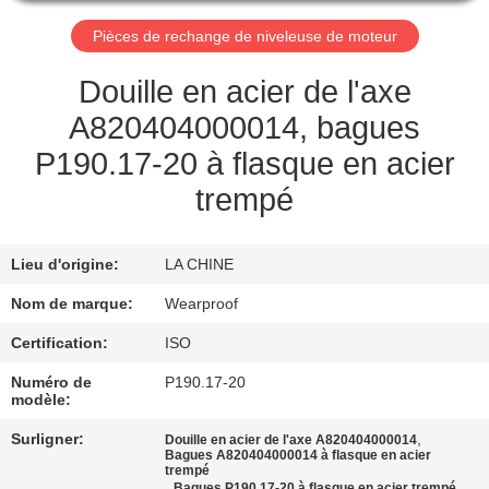
Pièces de rechange de niveleuse de moteur
CONTRÔLE
DE
Douille en acier de l'axe
QUALITÉ
A820404000014, bagues
P190.17-20 à flasque en acier
CONTACTEZ-
trempé
NOUS
Lieu d'origine:
LA CHINE
DEMANDEZ
Nom de marque:
Wearproof
UNE
Certification:
ISO
CITATION
Numéro de
P190.17-20
modèle:
PLAN
Surligner:
,
Douille en acier de l'axe A820404000014
Bagues A820404000014 à flasque en acier
DU
trempé
,
Bagues P190.17-20 à flasque en acier trempé