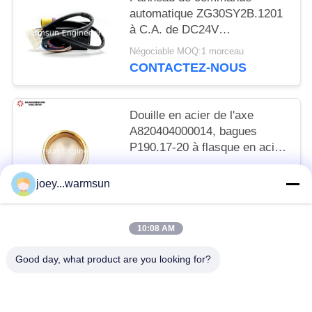
automatique ZG30SY2B.1201
à C.A. de DC24V
A249900001535
Négociable MOQ:1 morceau
CONTACTEZ-NOUS
Douille en acier de l'axe
A820404000014, bagues
P190.17-20 à flasque en acier
trempé
Négociable MOQ:1 morceau
joey...warmsun
CONTACTEZ-NOUS
10:08 AM
Catégories populaires
Tous
Good day, what product are you looking for?
Excavatrice Bucket Bushing
Excavatrice Bucket Pins