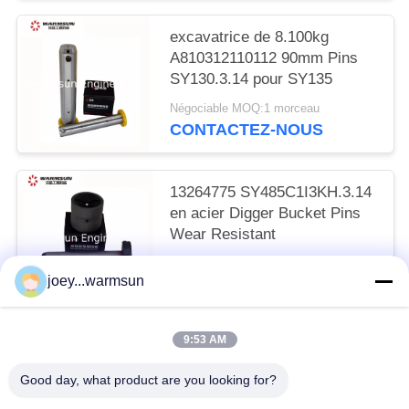
excavatrice de 8.100kg
A810312110112 90mm Pins
SY130.3.14 pour SY135
Négociable MOQ:1 morceau
CONTACTEZ-NOUS
13264775 SY485C1I3KH.3.14
en acier Digger Bucket Pins
Wear Resistant
Négociable MOQ:1 morceau
joey...warmsun
CONTACTEZ-NOUS
9:53 AM
Catégories populaires
Tous
Good day, what product are you looking for?