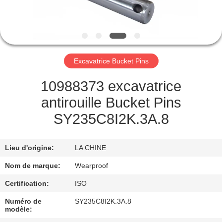
CONTRÔLE
DE
QUALITÉ
Excavatrice Bucket Pins
CONTACTEZ-
10988373 excavatrice
NOUS
antirouille Bucket Pins
SY235C8I2K.3A.8
DEMANDEZ
UNE
Lieu d'origine:
LA CHINE
CITATION
Nom de marque:
Wearproof
Certification:
ISO
PLAN
Numéro de
SY235C8I2K.3A.8
DU
modèle: