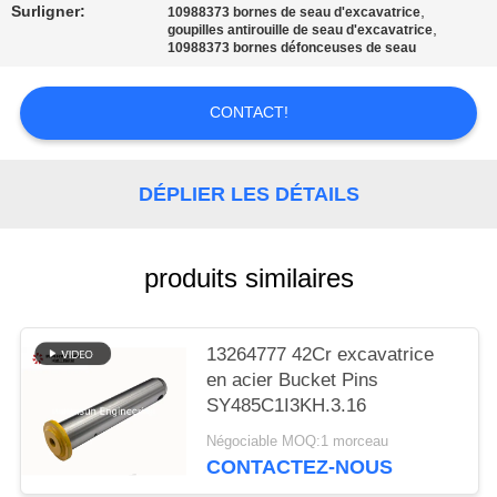
SITE
Surligner:
,
10988373 bornes de seau d'excavatrice
,
goupilles antirouille de seau d'excavatrice
10988373 bornes défonceuses de seau
PRIVACY
POLICY
CONTACT!
DÉPLIER LES DÉTAILS
produits similaires
13264777 42Cr excavatrice
en acier Bucket Pins
SY485C1I3KH.3.16
Négociable MOQ:1 morceau
CONTACTEZ-NOUS