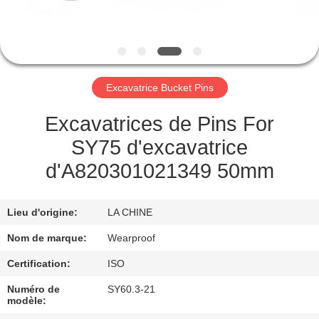
CONTRÔLE
DE
QUALITÉ
Excavatrice Bucket Pins
CONTACTEZ-
Excavatrices de Pins For
NOUS
SY75 d'excavatrice
d'A820301021349 50mm
DEMANDEZ
UNE
Lieu d'origine:
LA CHINE
CITATION
Nom de marque:
Wearproof
Certification:
ISO
PLAN
Numéro de
SY60.3-21
DU
modèle: