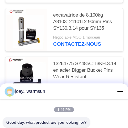
excavatrice de 8.100kg
A810312110112 90mm Pins
SY130.3.14 pour SY135
Négociable MOQ:1 morceau
CONTACTEZ-NOUS
13264775 SY485C1I3KH.3.14
en acier Digger Bucket Pins
Wear Resistant
Négociable MOQ:1 morceau
joey...warmsun
CONTACTEZ-NOUS
1:46 PM
Catégories populaires
Tous
Good day, what product are you looking for?