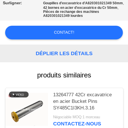
SITE
Surligner:
,
Goupilles d'excavatrice d'A820301021349 50mm
,
42 bornes en acier d'excavatrice du Cr 50mm
Pièces de rechange des machines
A820301021349 lourdes
PRIVACY
POLICY
CONTACT!
DÉPLIER LES DÉTAILS
produits similaires
13264777 42Cr excavatrice
en acier Bucket Pins
SY485C1I3KH.3.16
Négociable MOQ:1 morceau
CONTACTEZ-NOUS